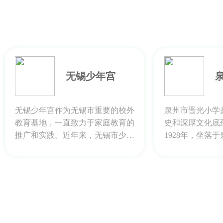
无锡少年宫
无锡少年宫作为无锡市重要的校外
泉州市晋光小学
教育基地，一直致力于家庭教育的
史和深厚文化底
推广和实践。近年来，无锡市少年
1928年，坐落
宫把发挥校外教育优势，深化校家
以其优美的校园
社协同育人作为助推无锡校外教育
风、雄厚的师资
高质量发展的重要抓手。
质量而著称，是
文明学校。